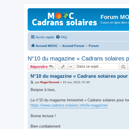
Forum MO
Cours en ligne libre e
Accès rapide
FAQ
Accueil MOOC
Accueil Forum
Forum
N°10 du magazine « Cadrans solaires p
R
Répondre
N°10 du magazine « Cadrans solaires pour 
M
par
RogerTorrenti
»
23 nov. 2023, 07:45
e
s
Bonjour à tous,
s
a
g
Le n°10 du magazine trimestriel « Cadrans solaires pour t
e
https://www.cadrans-solaires.info/le-magazine/
Bonne lecture !
Bien cordialement