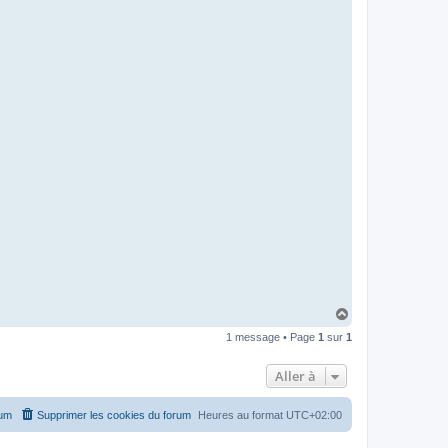
H
a
1 message • Page
1
sur
1
u
t
Aller à
rum
Supprimer les cookies du forum
Heures au format
UTC+02:00