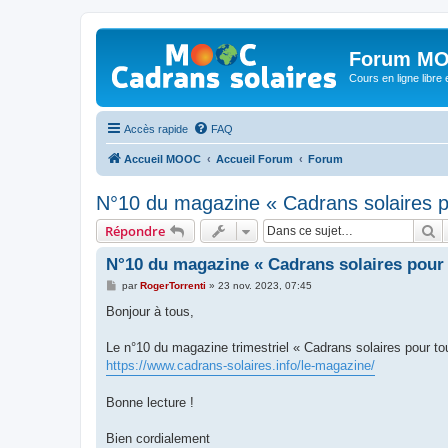
Forum MO
Cours en ligne libre e
Accès rapide
FAQ
Accueil MOOC
Accueil Forum
Forum
N°10 du magazine « Cadrans solaires p
R
Répondre
N°10 du magazine « Cadrans solaires pour 
M
par
RogerTorrenti
»
23 nov. 2023, 07:45
e
s
Bonjour à tous,
s
a
g
Le n°10 du magazine trimestriel « Cadrans solaires pour t
e
https://www.cadrans-solaires.info/le-magazine/
Bonne lecture !
Bien cordialement