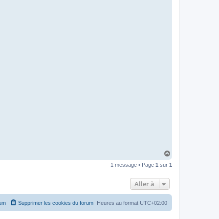
H
a
1 message • Page
1
sur
1
u
t
Aller à
rum
Supprimer les cookies du forum
Heures au format
UTC+02:00