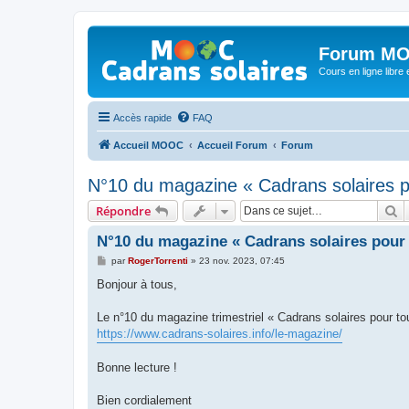
Forum MO
Cours en ligne libre e
Accès rapide
FAQ
Accueil MOOC
Accueil Forum
Forum
N°10 du magazine « Cadrans solaires p
R
Répondre
N°10 du magazine « Cadrans solaires pour 
M
par
RogerTorrenti
»
23 nov. 2023, 07:45
e
s
Bonjour à tous,
s
a
g
Le n°10 du magazine trimestriel « Cadrans solaires pour t
e
https://www.cadrans-solaires.info/le-magazine/
Bonne lecture !
Bien cordialement