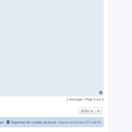
H
a
1 message • Page
1
sur
1
u
t
Aller à
rum
Supprimer les cookies du forum
Heures au format
UTC+02:00