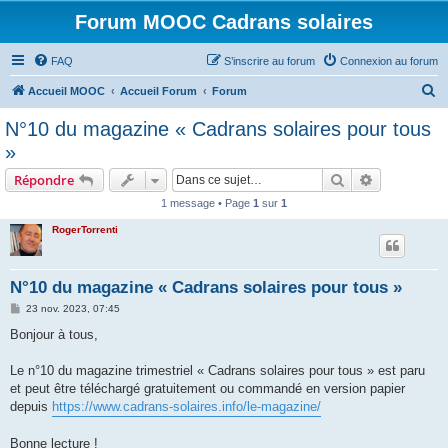
Forum MOOC Cadrans solaires
FAQ
S’inscrire au forum
Connexion au forum
R
Accueil MOOC
Accueil Forum
Forum
e
N°10 du magazine « Cadrans solaires pour tous
c
»
h
Rechercher
Recherche 
Répondre
e
1 message • Page
1
sur
1
r
RogerTorrenti
c
h
e
N°10 du magazine « Cadrans solaires pour tous »
r
M
23 nov. 2023, 07:45
e
s
Bonjour à tous,
s
a
g
Le n°10 du magazine trimestriel « Cadrans solaires pour tous » est paru
e
et peut être téléchargé gratuitement ou commandé en version papier
depuis
https://www.cadrans-solaires.info/le-magazine/
Bonne lecture !