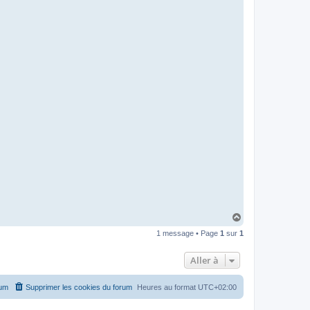
H
a
1 message • Page
1
sur
1
u
t
Aller à
rum
Supprimer les cookies du forum
Heures au format
UTC+02:00