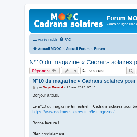
Forum MO
Cours en ligne libre e
Accès rapide
FAQ
Accueil MOOC
Accueil Forum
Forum
N°10 du magazine « Cadrans solaires p
R
Répondre
N°10 du magazine « Cadrans solaires pour 
M
par
RogerTorrenti
»
23 nov. 2023, 07:45
e
s
Bonjour à tous,
s
a
g
Le n°10 du magazine trimestriel « Cadrans solaires pour t
e
https://www.cadrans-solaires.info/le-magazine/
Bonne lecture !
Bien cordialement