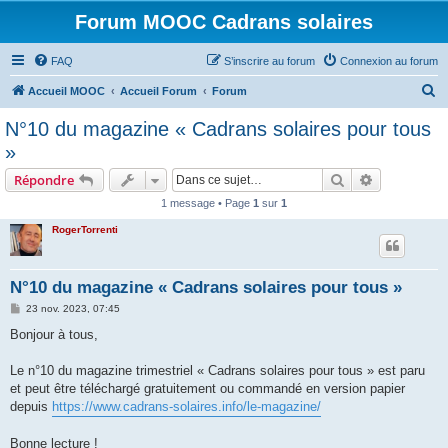
Forum MOOC Cadrans solaires
FAQ
S’inscrire au forum
Connexion au forum
R
Accueil MOOC
Accueil Forum
Forum
e
N°10 du magazine « Cadrans solaires pour tous
c
»
h
Rechercher
Recherche 
Répondre
e
1 message • Page
1
sur
1
r
RogerTorrenti
c
h
e
N°10 du magazine « Cadrans solaires pour tous »
r
M
23 nov. 2023, 07:45
e
s
Bonjour à tous,
s
a
g
Le n°10 du magazine trimestriel « Cadrans solaires pour tous » est paru
e
et peut être téléchargé gratuitement ou commandé en version papier
depuis
https://www.cadrans-solaires.info/le-magazine/
Bonne lecture !