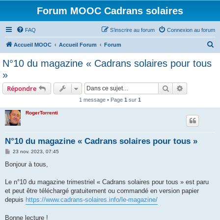
Forum MOOC Cadrans solaires
FAQ
S’inscrire au forum
Connexion au forum
R
Accueil MOOC
Accueil Forum
Forum
e
N°10 du magazine « Cadrans solaires pour tous
c
»
h
Rechercher
Recherche 
Répondre
e
1 message • Page
1
sur
1
r
RogerTorrenti
c
h
e
N°10 du magazine « Cadrans solaires pour tous »
r
M
23 nov. 2023, 07:45
e
s
Bonjour à tous,
s
a
g
Le n°10 du magazine trimestriel « Cadrans solaires pour tous » est paru
e
et peut être téléchargé gratuitement ou commandé en version papier
depuis
https://www.cadrans-solaires.info/le-magazine/
Bonne lecture !