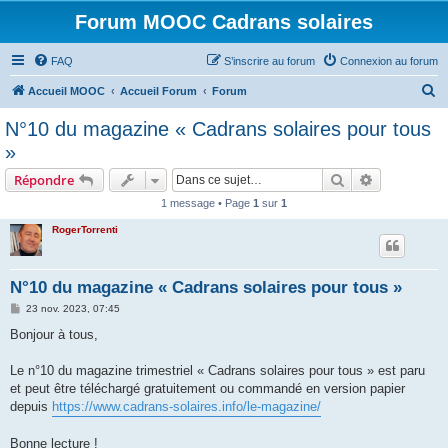
Forum MOOC Cadrans solaires
FAQ
S’inscrire au forum
Connexion au forum
R
Accueil MOOC
Accueil Forum
Forum
e
N°10 du magazine « Cadrans solaires pour tous
c
»
h
Rechercher
Recherche 
Répondre
e
1 message • Page
1
sur
1
r
RogerTorrenti
c
h
e
N°10 du magazine « Cadrans solaires pour tous »
r
M
23 nov. 2023, 07:45
e
s
Bonjour à tous,
s
a
g
Le n°10 du magazine trimestriel « Cadrans solaires pour tous » est paru
e
et peut être téléchargé gratuitement ou commandé en version papier
depuis
https://www.cadrans-solaires.info/le-magazine/
Bonne lecture !