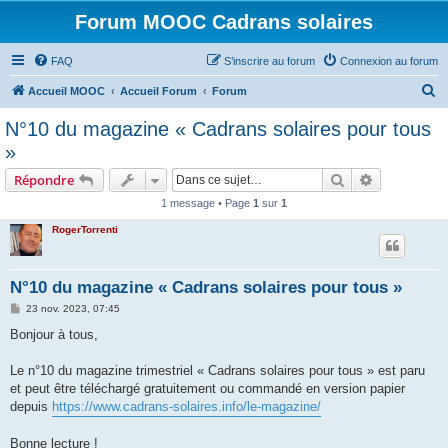
Forum MOOC Cadrans solaires
FAQ
S’inscrire au forum
Connexion au forum
R
Accueil MOOC
Accueil Forum
Forum
e
N°10 du magazine « Cadrans solaires pour tous
c
»
h
Rechercher
Recherche 
Répondre
e
1 message • Page
1
sur
1
r
RogerTorrenti
c
h
e
N°10 du magazine « Cadrans solaires pour tous »
r
M
23 nov. 2023, 07:45
e
s
Bonjour à tous,
s
a
g
Le n°10 du magazine trimestriel « Cadrans solaires pour tous » est paru
e
et peut être téléchargé gratuitement ou commandé en version papier
depuis
https://www.cadrans-solaires.info/le-magazine/
Bonne lecture !