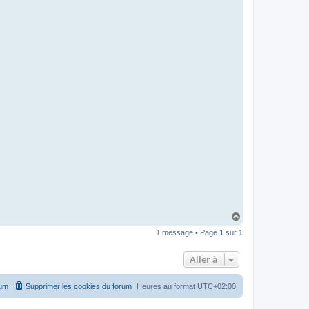
H
a
1 message • Page
1
sur
1
u
t
Aller à
rum
Supprimer les cookies du forum
Heures au format
UTC+02:00