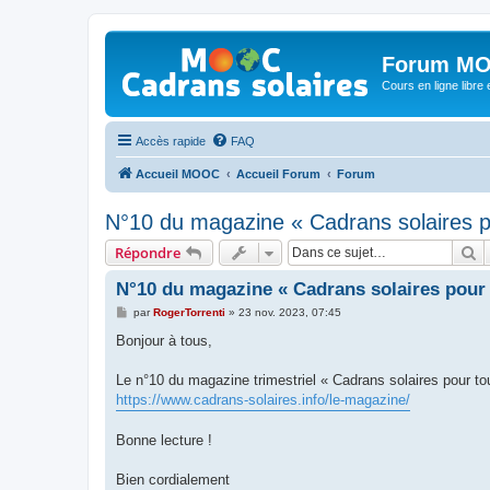
Forum MO
Cours en ligne libre e
Accès rapide
FAQ
Accueil MOOC
Accueil Forum
Forum
N°10 du magazine « Cadrans solaires p
R
Répondre
N°10 du magazine « Cadrans solaires pour 
M
par
RogerTorrenti
»
23 nov. 2023, 07:45
e
s
Bonjour à tous,
s
a
g
Le n°10 du magazine trimestriel « Cadrans solaires pour t
e
https://www.cadrans-solaires.info/le-magazine/
Bonne lecture !
Bien cordialement