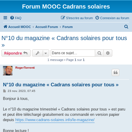
Forum MOOC Cadrans solaires
FAQ
S’inscrire au forum
Connexion au forum
R
Accueil MOOC
Accueil Forum
Forum
e
N°10 du magazine « Cadrans solaires pour tous
c
»
h
Rechercher
Recherche 
Répondre
e
1 message • Page
1
sur
1
r
RogerTorrenti
c
h
e
N°10 du magazine « Cadrans solaires pour tous »
r
M
23 nov. 2023, 07:45
e
s
Bonjour à tous,
s
a
g
Le n°10 du magazine trimestriel « Cadrans solaires pour tous » est paru
e
et peut être téléchargé gratuitement ou commandé en version papier
depuis
https://www.cadrans-solaires.info/le-magazine/
Bonne lecture !