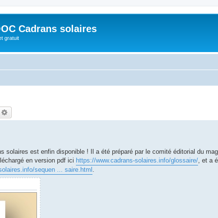
OC Cadrans solaires
t gratuit
echercher
Recherche avancée
s solaires est enfin disponible ! Il a été préparé par le comité éditorial du ma
éléchargé en version pdf ici
https://www.cadrans-solaires.info/glossaire/
, et a
olaires.info/sequen ... saire.html
.