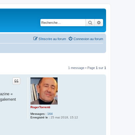
Rechercher
Recherche avancé
S’inscrire au forum
Connexion au forum
1 message • Page
1
sur
1
gazine «
 également
RogerTorrenti
Messages :
164
Enregistré le :
25 mai 2018, 15:12