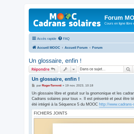
Forum MO
Cours en ligne libre e
Accès rapide
FAQ
Accueil MOOC
Accueil Forum
Forum
Un glossaire, enfin !
R
Répondre
Un glossaire, enfin !
M
par
RogerTorrenti
»
19 nov. 2023, 10:18
e
s
Un glossaire libre et gratuit sur la gnomonique et les cadran
s
Cadrans solaires pour tous ». Il est présenté et peut être t
a
g
été intégré à la Séquence 5 du MOOC
http://www.cadrans-s
e
FICHIERS JOINTS