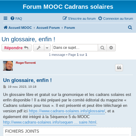
Forum MOOC Cadrans solaires
FAQ
S’inscrire au forum
Connexion au forum
R
Accueil MOOC
Accueil Forum
Forum
e
Un glossaire, enfin !
c
Rechercher
Recherche 
Répondre
h
1 message • Page
1
sur
1
e
RogerTorrenti
r
c
h
Un glossaire, enfin !
e
M
19 nov. 2023, 10:18
e
r
s
Un glossaire libre et gratuit sur la gnomonique et les cadrans solaires est
s
enfin disponible ! Il a été préparé par le comité éditorial du magazine «
a
g
Cadrans solaires pour tous ». Il est présenté et peut être téléchargé en
e
version pdf ici
https://www.cadrans-solaires.info/glossaire/
, et a
également été intégré à la Séquence 5 du MOOC
http://www.cadrans-solaires.info/sequen ... saire.html
.
FICHIERS JOINTS