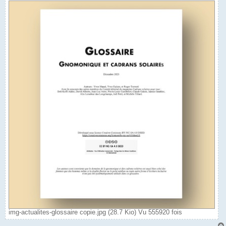
img-actualites-glossaire copie.jpg (28.7 Kio) Vu 555920 fois