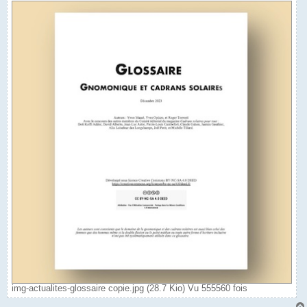
img-actualites-glossaire copie.jpg (28.7 Kio) Vu 555560 fois