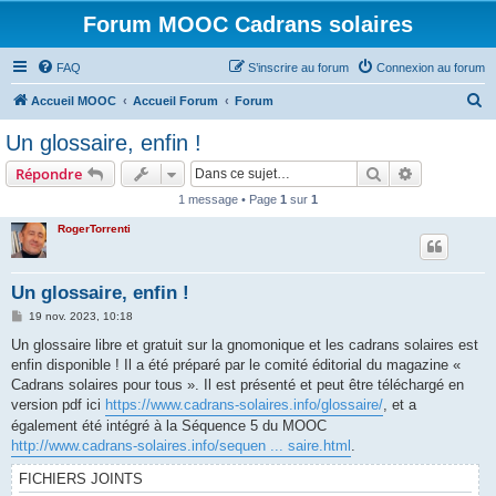
Forum MOOC Cadrans solaires
FAQ
S’inscrire au forum
Connexion au forum
R
Accueil MOOC
Accueil Forum
Forum
e
Un glossaire, enfin !
c
Rechercher
Recherche 
Répondre
h
1 message • Page
1
sur
1
e
RogerTorrenti
r
c
h
Un glossaire, enfin !
e
M
19 nov. 2023, 10:18
e
r
s
Un glossaire libre et gratuit sur la gnomonique et les cadrans solaires est
s
enfin disponible ! Il a été préparé par le comité éditorial du magazine «
a
g
Cadrans solaires pour tous ». Il est présenté et peut être téléchargé en
e
version pdf ici
https://www.cadrans-solaires.info/glossaire/
, et a
également été intégré à la Séquence 5 du MOOC
http://www.cadrans-solaires.info/sequen ... saire.html
.
FICHIERS JOINTS