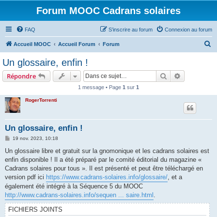
Forum MOOC Cadrans solaires
FAQ
S’inscrire au forum
Connexion au forum
R
Accueil MOOC
Accueil Forum
Forum
e
Un glossaire, enfin !
c
Rechercher
Recherche 
Répondre
h
1 message • Page
1
sur
1
e
RogerTorrenti
r
c
h
Un glossaire, enfin !
e
M
19 nov. 2023, 10:18
e
r
s
Un glossaire libre et gratuit sur la gnomonique et les cadrans solaires est
s
enfin disponible ! Il a été préparé par le comité éditorial du magazine «
a
g
Cadrans solaires pour tous ». Il est présenté et peut être téléchargé en
e
version pdf ici
https://www.cadrans-solaires.info/glossaire/
, et a
également été intégré à la Séquence 5 du MOOC
http://www.cadrans-solaires.info/sequen ... saire.html
.
FICHIERS JOINTS