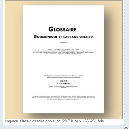
img-actualites-glossaire copie.jpg (28.7 Kio) Vu 556251 fois