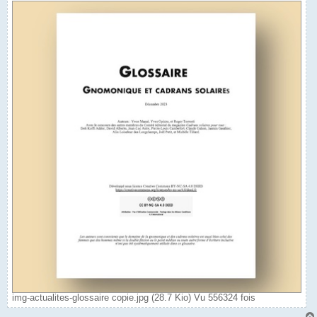
img-actualites-glossaire copie.jpg (28.7 Kio) Vu 556324 fois