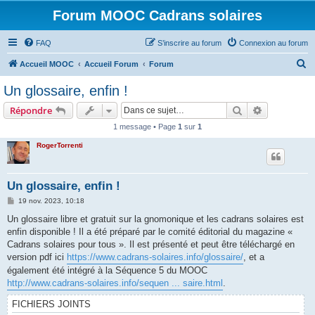
Forum MOOC Cadrans solaires
FAQ
S’inscrire au forum
Connexion au forum
R
Accueil MOOC
Accueil Forum
Forum
e
Un glossaire, enfin !
c
Rechercher
Recherche 
Répondre
h
1 message • Page
1
sur
1
e
RogerTorrenti
r
c
h
Un glossaire, enfin !
e
M
19 nov. 2023, 10:18
e
r
s
Un glossaire libre et gratuit sur la gnomonique et les cadrans solaires est
s
enfin disponible ! Il a été préparé par le comité éditorial du magazine «
a
g
Cadrans solaires pour tous ». Il est présenté et peut être téléchargé en
e
version pdf ici
https://www.cadrans-solaires.info/glossaire/
, et a
également été intégré à la Séquence 5 du MOOC
http://www.cadrans-solaires.info/sequen ... saire.html
.
FICHIERS JOINTS