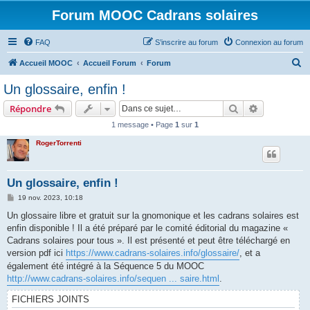
Forum MOOC Cadrans solaires
FAQ
S’inscrire au forum
Connexion au forum
R
Accueil MOOC
Accueil Forum
Forum
e
Un glossaire, enfin !
c
Rechercher
Recherche 
Répondre
h
1 message • Page
1
sur
1
e
RogerTorrenti
r
c
h
Un glossaire, enfin !
e
M
19 nov. 2023, 10:18
e
r
s
Un glossaire libre et gratuit sur la gnomonique et les cadrans solaires est
s
enfin disponible ! Il a été préparé par le comité éditorial du magazine «
a
g
Cadrans solaires pour tous ». Il est présenté et peut être téléchargé en
e
version pdf ici
https://www.cadrans-solaires.info/glossaire/
, et a
également été intégré à la Séquence 5 du MOOC
http://www.cadrans-solaires.info/sequen ... saire.html
.
FICHIERS JOINTS