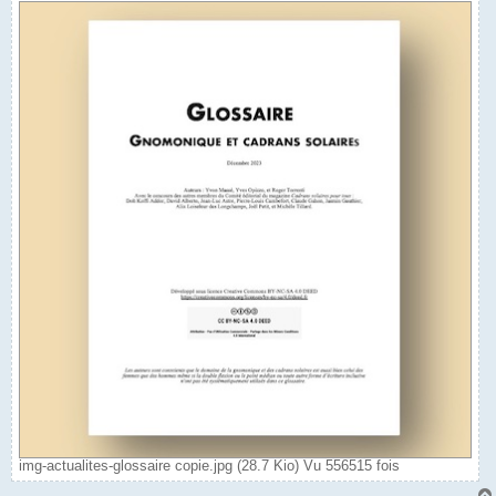
img-actualites-glossaire copie.jpg (28.7 Kio) Vu 556515 fois