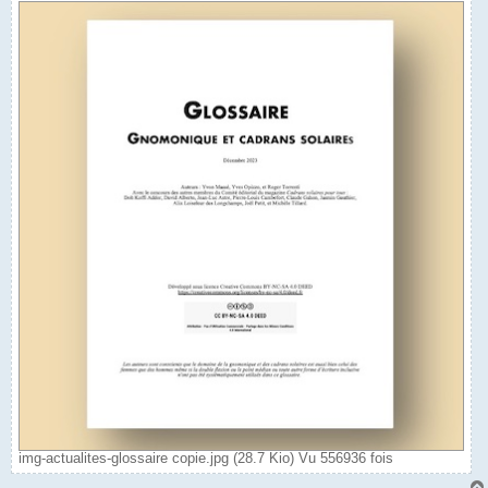
img-actualites-glossaire copie.jpg (28.7 Kio) Vu 556936 fois