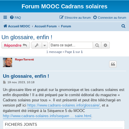
Forum MOOC Cadrans solaires
FAQ
S’inscrire au forum
Connexion au forum
R
Accueil MOOC
Accueil Forum
Forum
e
Un glossaire, enfin !
c
Rechercher
Recherche 
Répondre
h
1 message • Page
1
sur
1
e
RogerTorrenti
r
c
h
Un glossaire, enfin !
e
M
19 nov. 2023, 10:18
e
r
s
Un glossaire libre et gratuit sur la gnomonique et les cadrans solaires est
s
enfin disponible ! Il a été préparé par le comité éditorial du magazine «
a
g
Cadrans solaires pour tous ». Il est présenté et peut être téléchargé en
e
version pdf ici
https://www.cadrans-solaires.info/glossaire/
, et a
également été intégré à la Séquence 5 du MOOC
http://www.cadrans-solaires.info/sequen ... saire.html
.
FICHIERS JOINTS