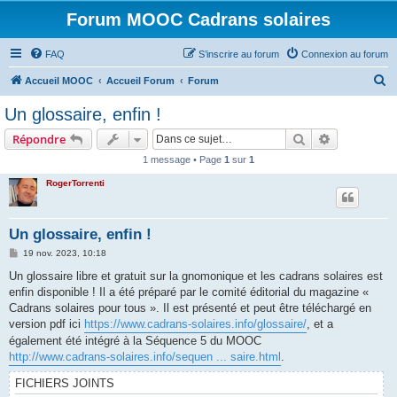
Forum MOOC Cadrans solaires
FAQ
S’inscrire au forum
Connexion au forum
R
Accueil MOOC
Accueil Forum
Forum
e
Un glossaire, enfin !
c
Rechercher
Recherche 
Répondre
h
1 message • Page
1
sur
1
e
RogerTorrenti
r
c
h
Un glossaire, enfin !
e
M
19 nov. 2023, 10:18
e
r
s
Un glossaire libre et gratuit sur la gnomonique et les cadrans solaires est
s
enfin disponible ! Il a été préparé par le comité éditorial du magazine «
a
g
Cadrans solaires pour tous ». Il est présenté et peut être téléchargé en
e
version pdf ici
https://www.cadrans-solaires.info/glossaire/
, et a
également été intégré à la Séquence 5 du MOOC
http://www.cadrans-solaires.info/sequen ... saire.html
.
FICHIERS JOINTS