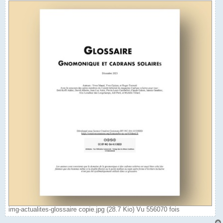
img-actualites-glossaire copie.jpg (28.7 Kio) Vu 556070 fois