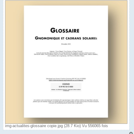
img-actualites-glossaire copie.jpg (28.7 Kio) Vu 556065 fois