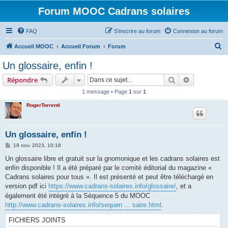
Forum MOOC Cadrans solaires
FAQ
S’inscrire au forum
Connexion au forum
R
Accueil MOOC
Accueil Forum
Forum
e
Un glossaire, enfin !
c
Rechercher
Recherche 
Répondre
h
1 message • Page
1
sur
1
e
RogerTorrenti
r
c
h
Un glossaire, enfin !
e
M
19 nov. 2023, 10:18
e
r
s
Un glossaire libre et gratuit sur la gnomonique et les cadrans solaires est
s
enfin disponible ! Il a été préparé par le comité éditorial du magazine «
a
g
Cadrans solaires pour tous ». Il est présenté et peut être téléchargé en
e
version pdf ici
https://www.cadrans-solaires.info/glossaire/
, et a
également été intégré à la Séquence 5 du MOOC
http://www.cadrans-solaires.info/sequen ... saire.html
.
FICHIERS JOINTS