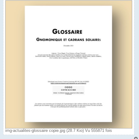
img-actualites-glossaire copie.jpg (28.7 Kio) Vu 555871 fois