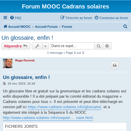
Forum MOOC Cadrans solaires
FAQ
S’inscrire au forum
Connexion au forum
R
Accueil MOOC
Accueil Forum
Forum
e
Un glossaire, enfin !
c
Rechercher
Recherche 
Répondre
h
1 message • Page
1
sur
1
e
RogerTorrenti
r
c
h
Un glossaire, enfin !
e
M
19 nov. 2023, 10:18
e
r
s
Un glossaire libre et gratuit sur la gnomonique et les cadrans solaires est
s
enfin disponible ! Il a été préparé par le comité éditorial du magazine «
a
g
Cadrans solaires pour tous ». Il est présenté et peut être téléchargé en
e
version pdf ici
https://www.cadrans-solaires.info/glossaire/
, et a
également été intégré à la Séquence 5 du MOOC
http://www.cadrans-solaires.info/sequen ... saire.html
.
FICHIERS JOINTS