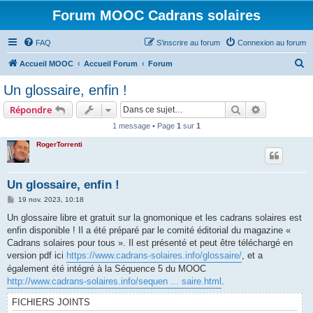
Forum MOOC Cadrans solaires
FAQ
S’inscrire au forum
Connexion au forum
R
Accueil MOOC
Accueil Forum
Forum
e
Un glossaire, enfin !
c
Rechercher
Recherche 
Répondre
h
1 message • Page
1
sur
1
e
RogerTorrenti
r
c
h
Un glossaire, enfin !
e
M
19 nov. 2023, 10:18
e
r
s
Un glossaire libre et gratuit sur la gnomonique et les cadrans solaires est
s
enfin disponible ! Il a été préparé par le comité éditorial du magazine «
a
g
Cadrans solaires pour tous ». Il est présenté et peut être téléchargé en
e
version pdf ici
https://www.cadrans-solaires.info/glossaire/
, et a
également été intégré à la Séquence 5 du MOOC
http://www.cadrans-solaires.info/sequen ... saire.html
.
FICHIERS JOINTS