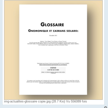
img-actualites-glossaire copie.jpg (28.7 Kio) Vu 556089 fois