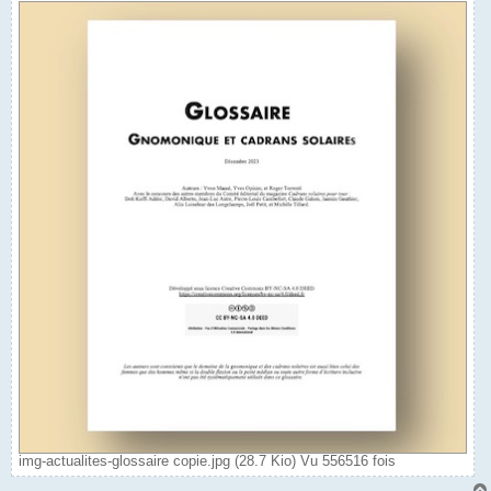
img-actualites-glossaire copie.jpg (28.7 Kio) Vu 556516 fois