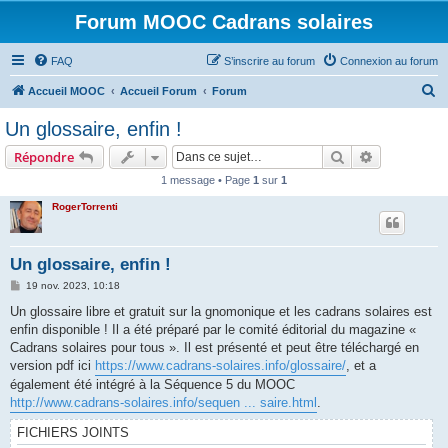
Forum MOOC Cadrans solaires
FAQ
S’inscrire au forum
Connexion au forum
R
Accueil MOOC
Accueil Forum
Forum
e
Un glossaire, enfin !
c
Rechercher
Recherche 
Répondre
h
1 message • Page
1
sur
1
e
RogerTorrenti
r
c
h
Un glossaire, enfin !
e
M
19 nov. 2023, 10:18
e
r
s
Un glossaire libre et gratuit sur la gnomonique et les cadrans solaires est
s
enfin disponible ! Il a été préparé par le comité éditorial du magazine «
a
g
Cadrans solaires pour tous ». Il est présenté et peut être téléchargé en
e
version pdf ici
https://www.cadrans-solaires.info/glossaire/
, et a
également été intégré à la Séquence 5 du MOOC
http://www.cadrans-solaires.info/sequen ... saire.html
.
FICHIERS JOINTS