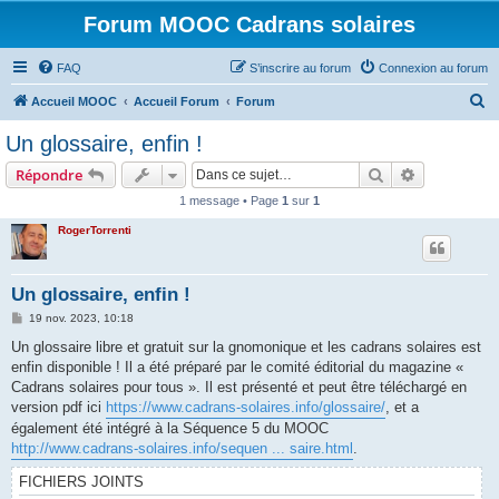
Forum MOOC Cadrans solaires
FAQ
S’inscrire au forum
Connexion au forum
R
Accueil MOOC
Accueil Forum
Forum
e
Un glossaire, enfin !
c
Rechercher
Recherche 
Répondre
h
1 message • Page
1
sur
1
e
RogerTorrenti
r
c
h
Un glossaire, enfin !
e
M
19 nov. 2023, 10:18
e
r
s
Un glossaire libre et gratuit sur la gnomonique et les cadrans solaires est
s
enfin disponible ! Il a été préparé par le comité éditorial du magazine «
a
g
Cadrans solaires pour tous ». Il est présenté et peut être téléchargé en
e
version pdf ici
https://www.cadrans-solaires.info/glossaire/
, et a
également été intégré à la Séquence 5 du MOOC
http://www.cadrans-solaires.info/sequen ... saire.html
.
FICHIERS JOINTS