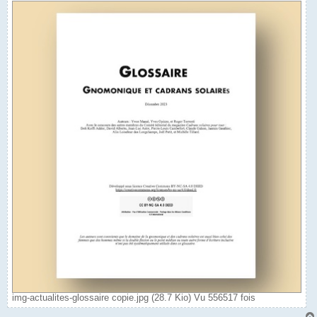
img-actualites-glossaire copie.jpg (28.7 Kio) Vu 556517 fois