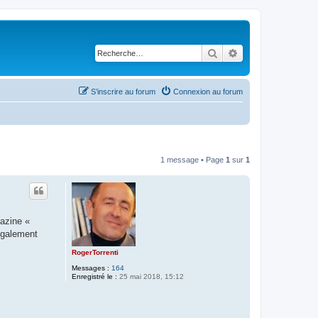
Rechercher
Recherche avancé
S’inscrire au forum
Connexion au forum
1 message • Page
1
sur
1
gazine «
 également
RogerTorrenti
Messages :
164
Enregistré le :
25 mai 2018, 15:12