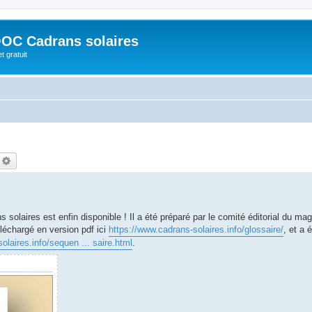
OC Cadrans solaires
t gratuit
echercher
Recherche avancée
s solaires est enfin disponible ! Il a été préparé par le comité éditorial du ma
éléchargé en version pdf ici
https://www.cadrans-solaires.info/glossaire/
, et a
olaires.info/sequen ... saire.html
.