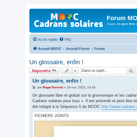
Forum MO
Cours en ligne libre e
Accès rapide
FAQ
Accueil MOOC
Accueil Forum
Forum
Un glossaire, enfin !
R
Répondre
Un glossaire, enfin !
M
par
RogerTorrenti
»
19 nov. 2023, 10:18
e
s
Un glossaire libre et gratuit sur la gnomonique et les cadran
s
Cadrans solaires pour tous ». Il est présenté et peut être t
a
g
été intégré à la Séquence 5 du MOOC
http://www.cadrans-s
e
FICHIERS JOINTS