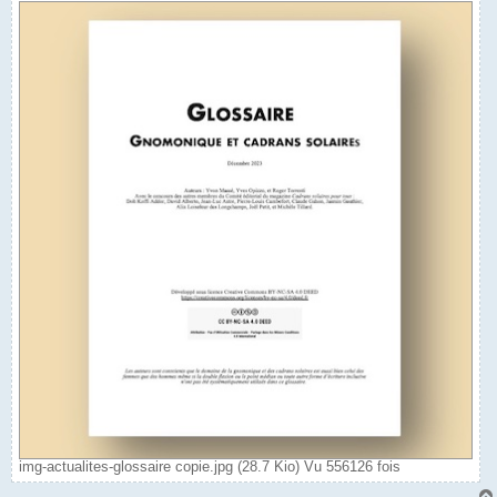
img-actualites-glossaire copie.jpg (28.7 Kio) Vu 556126 fois