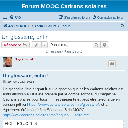
Forum MOOC Cadrans solaires
FAQ
S’inscrire au forum
Connexion au forum
R
Accueil MOOC
Accueil Forum
Forum
e
Un glossaire, enfin !
c
Rechercher
Recherche 
Répondre
h
1 message • Page
1
sur
1
e
RogerTorrenti
r
c
h
Un glossaire, enfin !
e
M
19 nov. 2023, 10:18
e
r
s
Un glossaire libre et gratuit sur la gnomonique et les cadrans solaires est
s
enfin disponible ! Il a été préparé par le comité éditorial du magazine «
a
g
Cadrans solaires pour tous ». Il est présenté et peut être téléchargé en
e
version pdf ici
https://www.cadrans-solaires.info/glossaire/
, et a
également été intégré à la Séquence 5 du MOOC
http://www.cadrans-solaires.info/sequen ... saire.html
.
FICHIERS JOINTS