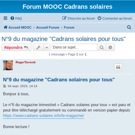
Forum MOOC Cadrans solaires
FAQ
S’inscrire au forum
Connexion au forum
R
Accueil MOOC
Accueil Forum
Forum
e
N°9 du magazine "Cadrans solaires pour tous"
c
Rechercher
Recherche 
Répondre
h
1 message • Page
1
sur
1
e
RogerTorrenti
r
c
h
N°9 du magazine "Cadrans solaires pour tous"
e
M
04 sept. 2023, 14:14
e
r
s
Bonjour à tous,
s
a
g
Le n°6 du magazine trimestriel « Cadrans solaires pour tous » est paru et
e
peut être téléchargé gratuitement ou commandé en version papier depuis
https://www.cadrans-solaires.info/le-magazine/
Bonne lecture !