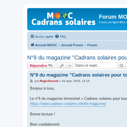
Forum MO
Cours en ligne libre e
Accès rapide
FAQ
Accueil MOOC
Accueil Forum
Forum
N°9 du magazine "Cadrans solaires pou
R
Répondre
N°9 du magazine "Cadrans solaires pour t
M
par
RogerTorrenti
»
04 sept. 2023, 14:14
e
s
Bonjour à tous,
s
a
g
Le n°6 du magazine trimestriel « Cadrans solaires pour tou
e
https://www.cadrans-solaires.info/le-magazine/
Bonne lecture !
Bien cordialement