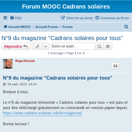
Forum MOOC Cadrans solaires
FAQ
S’inscrire au forum
Connexion au forum
R
Accueil MOOC
Accueil Forum
Forum
e
N°9 du magazine "Cadrans solaires pour tous"
c
Rechercher
Recherche 
Répondre
h
1 message • Page
1
sur
1
e
RogerTorrenti
r
c
h
N°9 du magazine "Cadrans solaires pour tous"
e
M
04 sept. 2023, 14:14
e
r
s
Bonjour à tous,
s
a
g
Le n°6 du magazine trimestriel « Cadrans solaires pour tous » est paru et
e
peut être téléchargé gratuitement ou commandé en version papier depuis
https://www.cadrans-solaires.info/le-magazine/
Bonne lecture !