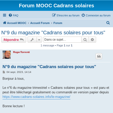
Forum MOOC Cadrans solaires
FAQ
S’inscrire au forum
Connexion au forum
R
Accueil MOOC
Accueil Forum
Forum
e
N°9 du magazine "Cadrans solaires pour tous"
c
Rechercher
Recherche 
Répondre
h
1 message • Page
1
sur
1
e
RogerTorrenti
r
c
h
N°9 du magazine "Cadrans solaires pour tous"
e
M
04 sept. 2023, 14:14
e
r
s
Bonjour à tous,
s
a
g
Le n°6 du magazine trimestriel « Cadrans solaires pour tous » est paru et
e
peut être téléchargé gratuitement ou commandé en version papier depuis
https://www.cadrans-solaires.info/le-magazine/
Bonne lecture !