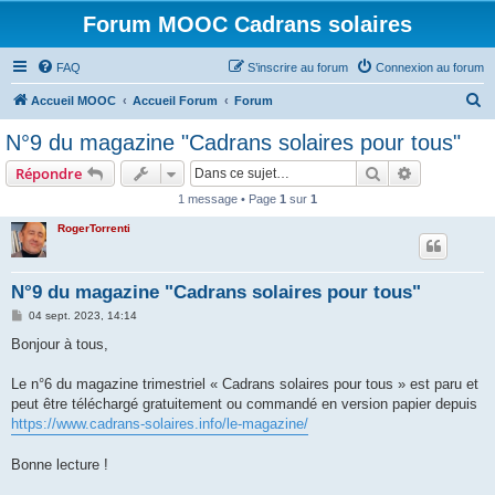
Forum MOOC Cadrans solaires
FAQ
S’inscrire au forum
Connexion au forum
R
Accueil MOOC
Accueil Forum
Forum
e
N°9 du magazine "Cadrans solaires pour tous"
c
Rechercher
Recherche 
Répondre
h
1 message • Page
1
sur
1
e
RogerTorrenti
r
c
h
N°9 du magazine "Cadrans solaires pour tous"
e
M
04 sept. 2023, 14:14
e
r
s
Bonjour à tous,
s
a
g
Le n°6 du magazine trimestriel « Cadrans solaires pour tous » est paru et
e
peut être téléchargé gratuitement ou commandé en version papier depuis
https://www.cadrans-solaires.info/le-magazine/
Bonne lecture !