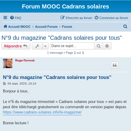
Forum MOOC Cadrans solaires
FAQ
S’inscrire au forum
Connexion au forum
R
Accueil MOOC
Accueil Forum
Forum
e
N°9 du magazine "Cadrans solaires pour tous"
c
Rechercher
Recherche 
Répondre
h
1 message • Page
1
sur
1
e
RogerTorrenti
r
c
h
N°9 du magazine "Cadrans solaires pour tous"
e
M
04 sept. 2023, 14:14
e
r
s
Bonjour à tous,
s
a
g
Le n°6 du magazine trimestriel « Cadrans solaires pour tous » est paru et
e
peut être téléchargé gratuitement ou commandé en version papier depuis
https://www.cadrans-solaires.info/le-magazine/
Bonne lecture !