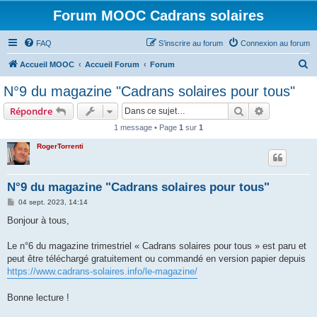
Forum MOOC Cadrans solaires
FAQ
S’inscrire au forum
Connexion au forum
R
Accueil MOOC
Accueil Forum
Forum
e
N°9 du magazine "Cadrans solaires pour tous"
c
Rechercher
Recherche 
Répondre
h
1 message • Page
1
sur
1
e
RogerTorrenti
r
c
h
N°9 du magazine "Cadrans solaires pour tous"
e
M
04 sept. 2023, 14:14
e
r
s
Bonjour à tous,
s
a
g
Le n°6 du magazine trimestriel « Cadrans solaires pour tous » est paru et
e
peut être téléchargé gratuitement ou commandé en version papier depuis
https://www.cadrans-solaires.info/le-magazine/
Bonne lecture !