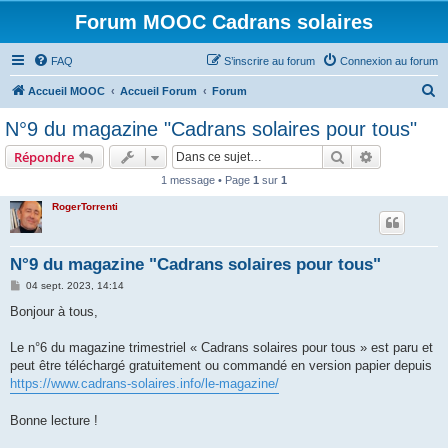
Forum MOOC Cadrans solaires
FAQ
S’inscrire au forum
Connexion au forum
R
Accueil MOOC
Accueil Forum
Forum
e
N°9 du magazine "Cadrans solaires pour tous"
c
Rechercher
Recherche 
Répondre
h
1 message • Page
1
sur
1
e
RogerTorrenti
r
c
h
N°9 du magazine "Cadrans solaires pour tous"
e
M
04 sept. 2023, 14:14
e
r
s
Bonjour à tous,
s
a
g
Le n°6 du magazine trimestriel « Cadrans solaires pour tous » est paru et
e
peut être téléchargé gratuitement ou commandé en version papier depuis
https://www.cadrans-solaires.info/le-magazine/
Bonne lecture !