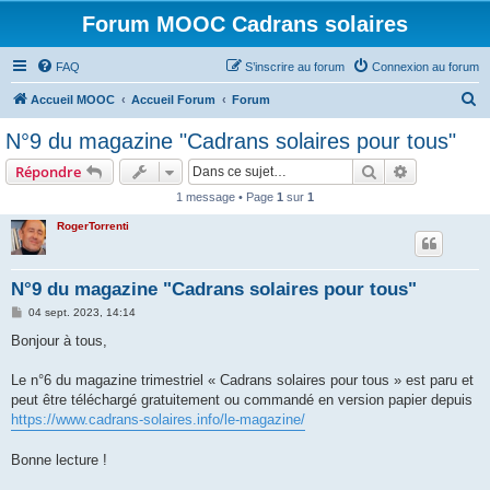
Forum MOOC Cadrans solaires
FAQ
S’inscrire au forum
Connexion au forum
R
Accueil MOOC
Accueil Forum
Forum
e
N°9 du magazine "Cadrans solaires pour tous"
c
Rechercher
Recherche 
Répondre
h
1 message • Page
1
sur
1
e
RogerTorrenti
r
c
h
N°9 du magazine "Cadrans solaires pour tous"
e
M
04 sept. 2023, 14:14
e
r
s
Bonjour à tous,
s
a
g
Le n°6 du magazine trimestriel « Cadrans solaires pour tous » est paru et
e
peut être téléchargé gratuitement ou commandé en version papier depuis
https://www.cadrans-solaires.info/le-magazine/
Bonne lecture !