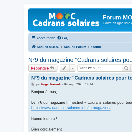
Forum MO
Cours en ligne libre e
Accès rapide
FAQ
Accueil MOOC
Accueil Forum
Forum
N°9 du magazine "Cadrans solaires pou
R
Répondre
N°9 du magazine "Cadrans solaires pour t
M
par
RogerTorrenti
»
04 sept. 2023, 14:14
e
s
Bonjour à tous,
s
a
g
Le n°6 du magazine trimestriel « Cadrans solaires pour tou
e
https://www.cadrans-solaires.info/le-magazine/
Bonne lecture !
Bien cordialement