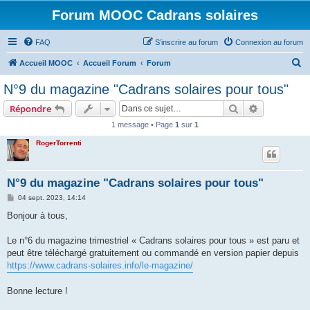
Forum MOOC Cadrans solaires
FAQ
S’inscrire au forum
Connexion au forum
R
Accueil MOOC
Accueil Forum
Forum
e
N°9 du magazine "Cadrans solaires pour tous"
c
Rechercher
Recherche 
Répondre
h
1 message • Page
1
sur
1
e
RogerTorrenti
r
c
h
N°9 du magazine "Cadrans solaires pour tous"
e
M
04 sept. 2023, 14:14
e
r
s
Bonjour à tous,
s
a
g
Le n°6 du magazine trimestriel « Cadrans solaires pour tous » est paru et
e
peut être téléchargé gratuitement ou commandé en version papier depuis
https://www.cadrans-solaires.info/le-magazine/
Bonne lecture !