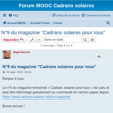
Forum MOOC Cadrans solaires
FAQ
S’inscrire au forum
Connexion au forum
R
Accueil MOOC
Accueil Forum
Forum
e
N°9 du magazine "Cadrans solaires pour tous"
c
Rechercher
Recherche 
Répondre
h
1 message • Page
1
sur
1
e
RogerTorrenti
r
c
h
N°9 du magazine "Cadrans solaires pour tous"
e
M
04 sept. 2023, 14:14
e
r
s
Bonjour à tous,
s
a
g
Le n°6 du magazine trimestriel « Cadrans solaires pour tous » est paru et
e
peut être téléchargé gratuitement ou commandé en version papier depuis
https://www.cadrans-solaires.info/le-magazine/
Bonne lecture !