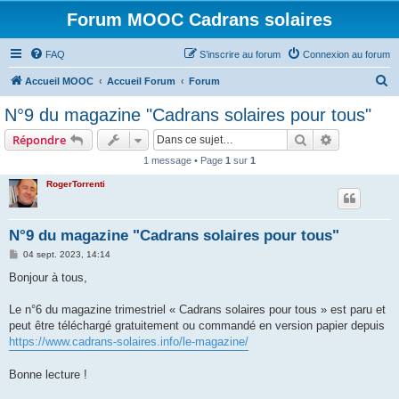
Forum MOOC Cadrans solaires
FAQ
S’inscrire au forum
Connexion au forum
R
Accueil MOOC
Accueil Forum
Forum
e
N°9 du magazine "Cadrans solaires pour tous"
c
Rechercher
Recherche 
Répondre
h
1 message • Page
1
sur
1
e
RogerTorrenti
r
c
h
N°9 du magazine "Cadrans solaires pour tous"
e
M
04 sept. 2023, 14:14
e
r
s
Bonjour à tous,
s
a
g
Le n°6 du magazine trimestriel « Cadrans solaires pour tous » est paru et
e
peut être téléchargé gratuitement ou commandé en version papier depuis
https://www.cadrans-solaires.info/le-magazine/
Bonne lecture !