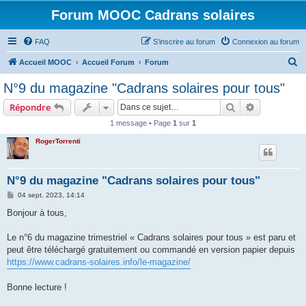
Forum MOOC Cadrans solaires
FAQ
S’inscrire au forum
Connexion au forum
R
Accueil MOOC
Accueil Forum
Forum
e
N°9 du magazine "Cadrans solaires pour tous"
c
Rechercher
Recherche 
Répondre
h
1 message • Page
1
sur
1
e
RogerTorrenti
r
c
h
N°9 du magazine "Cadrans solaires pour tous"
e
M
04 sept. 2023, 14:14
e
r
s
Bonjour à tous,
s
a
g
Le n°6 du magazine trimestriel « Cadrans solaires pour tous » est paru et
e
peut être téléchargé gratuitement ou commandé en version papier depuis
https://www.cadrans-solaires.info/le-magazine/
Bonne lecture !