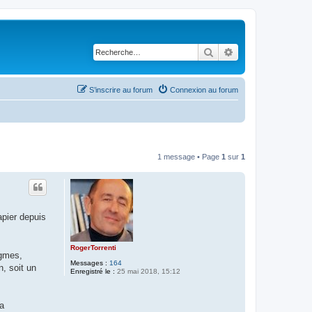
Rechercher
Recherche avancé
S’inscrire au forum
Connexion au forum
1 message • Page
1
sur
1
apier depuis
RogerTorrenti
igmes,
Messages :
164
, soit un
Enregistré le :
25 mai 2018, 15:12
la