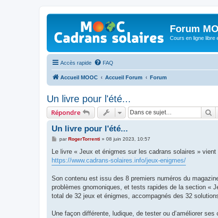
Forum MO
Cours en ligne libre e
Accès rapide
FAQ
Accueil MOOC
Accueil Forum
Forum
Un livre pour l'été...
R
Répondre
Un livre pour l'été...
M
par
RogerTorrenti
»
08 juin 2023, 10:57
e
s
Le livre « Jeux et énigmes sur les cadrans solaires » vient
s
https://www.cadrans-solaires.info/jeux-enigmes/
a
g
e
Son contenu est issu des 8 premiers numéros du magazine C
problèmes gnomoniques, et tests rapides de la section « J
total de 32 jeux et énigmes, accompagnés des 32 solution
Une façon différente, ludique, de tester ou d’améliorer ses 