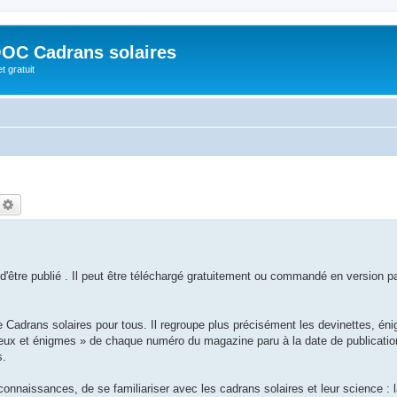
OC Cadrans solaires
t gratuit
echercher
Recherche avancée
 d'être publié . Il peut être téléchargé gratuitement ou commandé en version p
adrans solaires pour tous. Il regroupe plus précisément les devinettes, én
eux et énigmes » de chaque numéro du magazine paru à la date de publication
s.
connaissances, de se familiariser avec les cadrans solaires et leur science : 