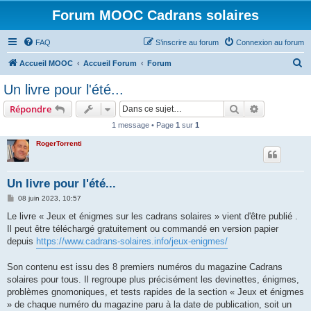
Forum MOOC Cadrans solaires
FAQ
S’inscrire au forum
Connexion au forum
R
Accueil MOOC
Accueil Forum
Forum
e
Un livre pour l'été...
c
Rechercher
Recherche 
Répondre
h
1 message • Page
1
sur
1
e
RogerTorrenti
r
c
h
Un livre pour l'été...
e
M
08 juin 2023, 10:57
e
r
s
Le livre « Jeux et énigmes sur les cadrans solaires » vient d'être publié .
s
Il peut être téléchargé gratuitement ou commandé en version papier
a
g
depuis
https://www.cadrans-solaires.info/jeux-enigmes/
e
Son contenu est issu des 8 premiers numéros du magazine Cadrans
solaires pour tous. Il regroupe plus précisément les devinettes, énigmes,
problèmes gnomoniques, et tests rapides de la section « Jeux et énigmes
» de chaque numéro du magazine paru à la date de publication, soit un