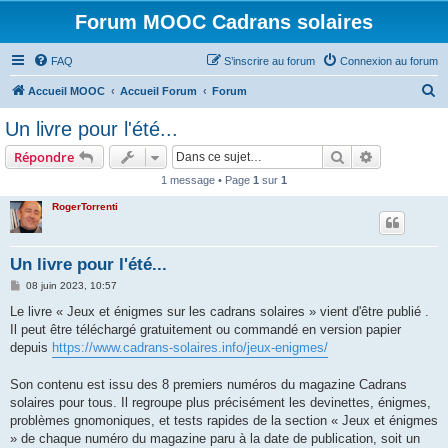
Forum MOOC Cadrans solaires
FAQ
S’inscrire au forum
Connexion au forum
R
Accueil MOOC
Accueil Forum
Forum
e
Un livre pour l'été...
c
Rechercher
Recherche 
Répondre
h
1 message • Page
1
sur
1
e
RogerTorrenti
r
c
h
Un livre pour l'été...
e
M
08 juin 2023, 10:57
e
r
s
Le livre « Jeux et énigmes sur les cadrans solaires » vient d'être publié .
s
Il peut être téléchargé gratuitement ou commandé en version papier
a
g
depuis
https://www.cadrans-solaires.info/jeux-enigmes/
e
Son contenu est issu des 8 premiers numéros du magazine Cadrans
solaires pour tous. Il regroupe plus précisément les devinettes, énigmes,
problèmes gnomoniques, et tests rapides de la section « Jeux et énigmes
» de chaque numéro du magazine paru à la date de publication, soit un