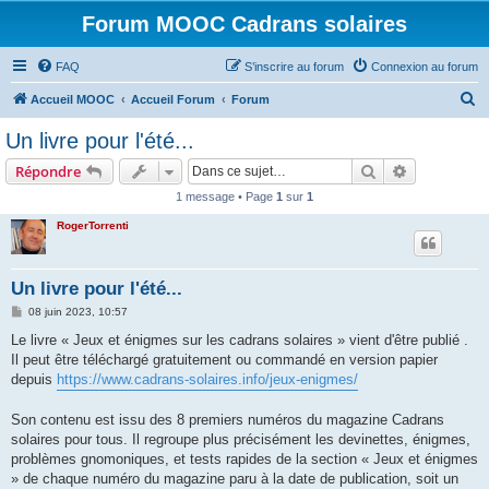
Forum MOOC Cadrans solaires
FAQ
S’inscrire au forum
Connexion au forum
R
Accueil MOOC
Accueil Forum
Forum
e
Un livre pour l'été...
c
Rechercher
Recherche 
Répondre
h
1 message • Page
1
sur
1
e
RogerTorrenti
r
c
h
Un livre pour l'été...
e
M
08 juin 2023, 10:57
e
r
s
Le livre « Jeux et énigmes sur les cadrans solaires » vient d'être publié .
s
Il peut être téléchargé gratuitement ou commandé en version papier
a
g
depuis
https://www.cadrans-solaires.info/jeux-enigmes/
e
Son contenu est issu des 8 premiers numéros du magazine Cadrans
solaires pour tous. Il regroupe plus précisément les devinettes, énigmes,
problèmes gnomoniques, et tests rapides de la section « Jeux et énigmes
» de chaque numéro du magazine paru à la date de publication, soit un