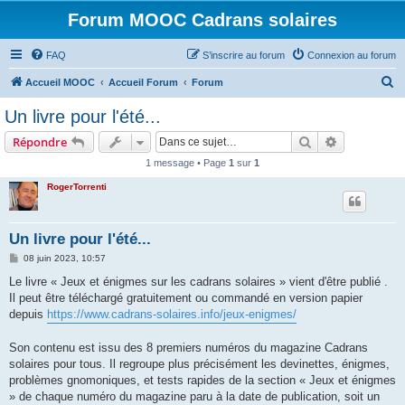
Forum MOOC Cadrans solaires
FAQ
S’inscrire au forum
Connexion au forum
R
Accueil MOOC
Accueil Forum
Forum
e
Un livre pour l'été...
c
Rechercher
Recherche 
Répondre
h
1 message • Page
1
sur
1
e
RogerTorrenti
r
c
h
Un livre pour l'été...
e
M
08 juin 2023, 10:57
e
r
s
Le livre « Jeux et énigmes sur les cadrans solaires » vient d'être publié .
s
Il peut être téléchargé gratuitement ou commandé en version papier
a
g
depuis
https://www.cadrans-solaires.info/jeux-enigmes/
e
Son contenu est issu des 8 premiers numéros du magazine Cadrans
solaires pour tous. Il regroupe plus précisément les devinettes, énigmes,
problèmes gnomoniques, et tests rapides de la section « Jeux et énigmes
» de chaque numéro du magazine paru à la date de publication, soit un