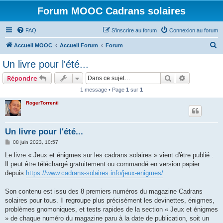
Forum MOOC Cadrans solaires
FAQ
S’inscrire au forum
Connexion au forum
R
Accueil MOOC
Accueil Forum
Forum
e
Un livre pour l'été...
c
Rechercher
Recherche 
Répondre
h
1 message • Page
1
sur
1
e
RogerTorrenti
r
c
h
Un livre pour l'été...
e
M
08 juin 2023, 10:57
e
r
s
Le livre « Jeux et énigmes sur les cadrans solaires » vient d'être publié .
s
Il peut être téléchargé gratuitement ou commandé en version papier
a
g
depuis
https://www.cadrans-solaires.info/jeux-enigmes/
e
Son contenu est issu des 8 premiers numéros du magazine Cadrans
solaires pour tous. Il regroupe plus précisément les devinettes, énigmes,
problèmes gnomoniques, et tests rapides de la section « Jeux et énigmes
» de chaque numéro du magazine paru à la date de publication, soit un