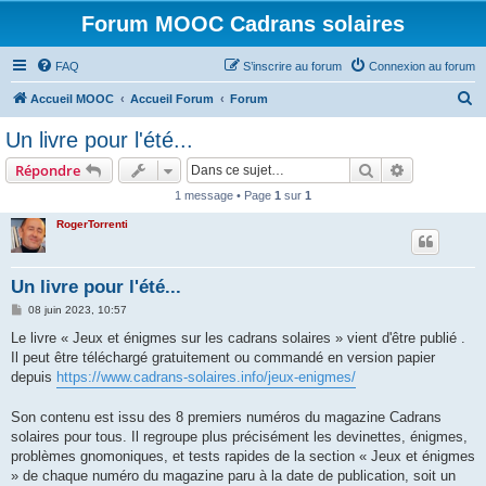
Forum MOOC Cadrans solaires
FAQ
S’inscrire au forum
Connexion au forum
R
Accueil MOOC
Accueil Forum
Forum
e
Un livre pour l'été...
c
Rechercher
Recherche 
Répondre
h
1 message • Page
1
sur
1
e
RogerTorrenti
r
c
h
Un livre pour l'été...
e
M
08 juin 2023, 10:57
e
r
s
Le livre « Jeux et énigmes sur les cadrans solaires » vient d'être publié .
s
Il peut être téléchargé gratuitement ou commandé en version papier
a
g
depuis
https://www.cadrans-solaires.info/jeux-enigmes/
e
Son contenu est issu des 8 premiers numéros du magazine Cadrans
solaires pour tous. Il regroupe plus précisément les devinettes, énigmes,
problèmes gnomoniques, et tests rapides de la section « Jeux et énigmes
» de chaque numéro du magazine paru à la date de publication, soit un