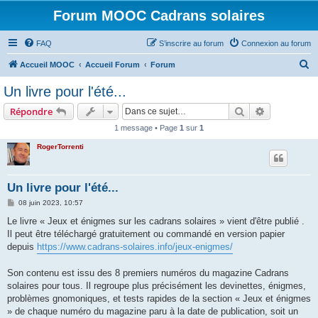
Forum MOOC Cadrans solaires
FAQ
S’inscrire au forum
Connexion au forum
R
Accueil MOOC
Accueil Forum
Forum
e
Un livre pour l'été...
c
Rechercher
Recherche 
Répondre
h
1 message • Page
1
sur
1
e
RogerTorrenti
r
c
h
Un livre pour l'été...
e
M
08 juin 2023, 10:57
e
r
s
Le livre « Jeux et énigmes sur les cadrans solaires » vient d'être publié .
s
Il peut être téléchargé gratuitement ou commandé en version papier
a
g
depuis
https://www.cadrans-solaires.info/jeux-enigmes/
e
Son contenu est issu des 8 premiers numéros du magazine Cadrans
solaires pour tous. Il regroupe plus précisément les devinettes, énigmes,
problèmes gnomoniques, et tests rapides de la section « Jeux et énigmes
» de chaque numéro du magazine paru à la date de publication, soit un