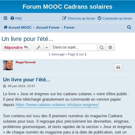
Forum MOOC Cadrans solaires
FAQ
S’inscrire au forum
Connexion au forum
R
Accueil MOOC
Accueil Forum
Forum
e
Un livre pour l'été...
c
Rechercher
Recherche 
Répondre
h
1 message • Page
1
sur
1
e
RogerTorrenti
r
c
h
Un livre pour l'été...
e
M
08 juin 2023, 10:57
e
r
s
Le livre « Jeux et énigmes sur les cadrans solaires » vient d'être publié .
s
Il peut être téléchargé gratuitement ou commandé en version papier
a
g
depuis
https://www.cadrans-solaires.info/jeux-enigmes/
e
Son contenu est issu des 8 premiers numéros du magazine Cadrans
solaires pour tous. Il regroupe plus précisément les devinettes, énigmes,
problèmes gnomoniques, et tests rapides de la section « Jeux et énigmes
» de chaque numéro du magazine paru à la date de publication, soit un