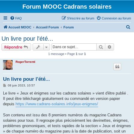
Forum MOOC Cadrans solaires
FAQ
S’inscrire au forum
Connexion au forum
R
Accueil MOOC
Accueil Forum
Forum
e
Un livre pour l'été...
c
Rechercher
Recherche 
Répondre
h
1 message • Page
1
sur
1
e
RogerTorrenti
r
c
h
Un livre pour l'été...
e
M
08 juin 2023, 10:57
e
r
s
Le livre « Jeux et énigmes sur les cadrans solaires » vient d'être publié .
s
Il peut être téléchargé gratuitement ou commandé en version papier
a
g
depuis
https://www.cadrans-solaires.info/jeux-enigmes/
e
Son contenu est issu des 8 premiers numéros du magazine Cadrans
solaires pour tous. Il regroupe plus précisément les devinettes, énigmes,
problèmes gnomoniques, et tests rapides de la section « Jeux et énigmes
» de chaque numéro du magazine paru à la date de publication, soit un